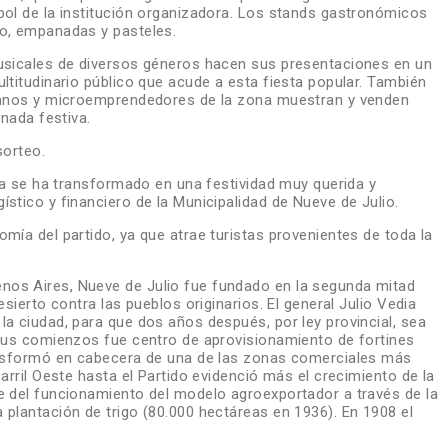
bol de la institución organizadora. Los stands gastronómicos
zo, empanadas y pasteles.
musicales de diversos géneros hacen sus presentaciones en un
ltitudinario público que acude a esta fiesta popular. También
esanos y microemprendedores de la zona muestran y venden
rnada festiva.
sorteo.
ria se ha transformado en una festividad muy querida y
stico y financiero de la Municipalidad de Nueve de Julio.
mía del partido, ya que atrae turistas provenientes de toda la
nos Aires, Nueve de Julio fue fundado en la segunda mitad
esierto contra las pueblos originarios. El general Julio Vedia
la ciudad, para que dos años después, por ley provincial, sea
 sus comienzos fue centro de aprovisionamiento de fortines
ransformó en cabecera de una de las zonas comerciales más
arril Oeste hasta el Partido evidenció más el crecimiento de la
e del funcionamiento del modelo agroexportador a través de la
 plantación de trigo (80.000 hectáreas en 1936). En 1908 el
.