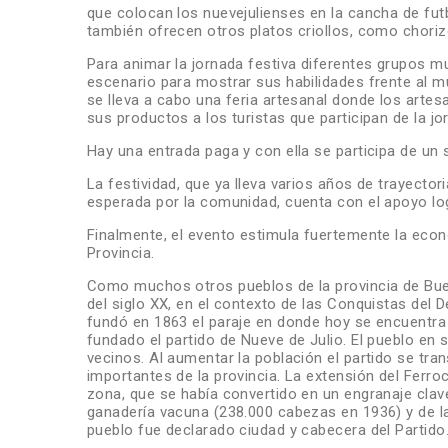
que colocan los nuevejulienses en la cancha de fut
también ofrecen otros platos criollos, como chori
Para animar la jornada festiva diferentes grupos 
escenario para mostrar sus habilidades frente al mu
se lleva a cabo una feria artesanal donde los art
sus productos a los turistas que participan de la jo
Hay una entrada paga y con ella se participa de un 
La festividad, que ya lleva varios años de trayecto
esperada por la comunidad, cuenta con el apoyo logí
Finalmente, el evento estimula fuertemente la econo
Provincia.
Como muchos otros pueblos de la provincia de Bue
del siglo XX, en el contexto de las Conquistas del D
fundó en 1863 el paraje en donde hoy se encuentra 
fundado el partido de Nueve de Julio. El pueblo en
vecinos. Al aumentar la población el partido se t
importantes de la provincia. La extensión del Ferroc
zona, que se había convertido en un engranaje clav
ganadería vacuna (238.000 cabezas en 1936) y de la
pueblo fue declarado ciudad y cabecera del Partido