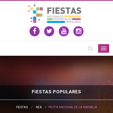
Togg
navig
FIESTAS POPULARES
FIESTAS
NEA
FIESTA NACIONAL DE LA NARANJA