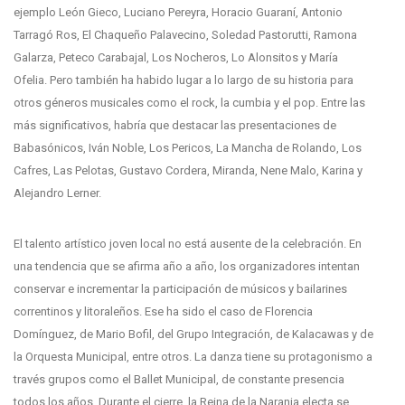
ejemplo León Gieco, Luciano Pereyra, Horacio Guaraní, Antonio
Tarragó Ros, El Chaqueño Palavecino, Soledad Pastorutti, Ramona
Galarza, Peteco Carabajal, Los Nocheros, Lo Alonsitos y María
Ofelia. Pero también ha habido lugar a lo largo de su historia para
otros géneros musicales como el rock, la cumbia y el pop. Entre las
más significativos, habría que destacar las presentaciones de
Babasónicos, Iván Noble, Los Pericos, La Mancha de Rolando, Los
Cafres, Las Pelotas, Gustavo Cordera, Miranda, Nene Malo, Karina y
Alejandro Lerner.
El talento artístico joven local no está ausente de la celebración. En
una tendencia que se afirma año a año, los organizadores intentan
conservar e incrementar la participación de músicos y bailarines
correntinos y litoraleños. Ese ha sido el caso de Florencia
Domínguez, de Mario Bofil, del Grupo Integración, de Kalacawas y de
la Orquesta Municipal, entre otros. La danza tiene su protagonismo a
través grupos como el Ballet Municipal, de constante presencia
todos los años. Durante el cierre, la Reina de la Naranja electa se