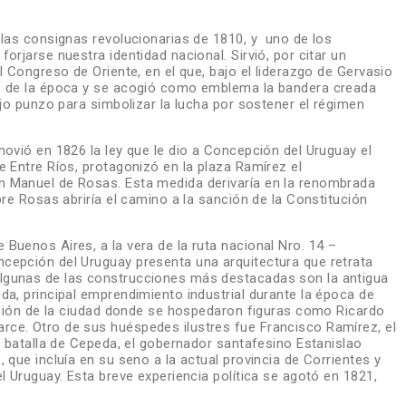
 las consignas revolucionarias de 1810, y uno de los
orjarse nuestra identidad nacional. Sirvió, por citar un
l Congreso de Oriente, en el que, bajo el liderazgo de Gervasio
es de la época y se acogió como emblema la bandera creada
ojo punzo para simbolizar la lucha por sostener el régimen
ovió en 1826 la ley que le dio a Concepción del Uruguay el
e Entre Ríos, protagonizó en la plaza Ramírez el
n Manuel de Rosas. Esta medida derivaría en la renombrada
bre Rosas abriría el camino a la sanción de la Constitución
Buenos Aires, a la vera de la ruta nacional Nro. 14 –
cepción del Uruguay presenta una arquitectura que retrata
lgunas de las construcciones más destacadas son la antigua
da, principal emprendimiento industrial durante la época de
cación de la ciudad donde se hospedaron figuras como Ricardo
ce. Otro de sus huéspedes ilustres fue Francisco Ramírez, el
a batalla de Cepeda, el gobernador santafesino Estanislao
 que incluía en su seno a la actual provincia de Corrientes y
l Uruguay. Esta breve experiencia política se agotó en 1821,