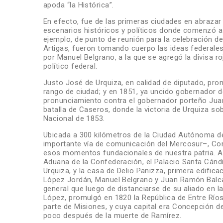
apoda “la Histórica”.
En efecto, fue de las primeras ciudades en abrazar
escenarios históricos y políticos donde comenzó a f
ejemplo, de punto de reunión para la celebración de
Artigas, fueron tomando cuerpo las ideas federal
por Manuel Belgrano, a la que se agregó la divisa r
político federal.
Justo José de Urquiza, en calidad de diputado, prom
rango de ciudad; y en 1851, ya uncido gobernador d
pronunciamiento contra el gobernador porteño Jua
batalla de Caseros, donde la victoria de Urquiza so
Nacional de 1853.
Ubicada a 300 kilómetros de la Ciudad Autónoma de 
importante vía de comunicación del Mercosur–, Con
esos momentos fundacionales de nuestra patria. A
Aduana de la Confederación, el Palacio Santa Cándi
Urquiza, y la casa de Delio Panizza, primera edifi
López Jordán, Manuel Belgrano y Juan Ramón Balcar
general que luego de distanciarse de su aliado en l
López, promulgó en 1820 la República de Entre Ríos,
parte de Misiones, y cuya capital era Concepción de
poco después de la muerte de Ramírez.