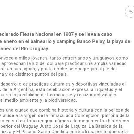
eclarado Fiesta Nacional en 1987 y se lleva a cabo
 enero en el balneario y camping Banco Pelay, la playa de
enes del Río Uruguay.
onvoca a miles jóvenes, tanto entrerrianos y uruguayos como
 aprovechan la luz del sol para practicar una amplia variedad
arse en sus aguas, y por la noche se congregan al pie del
a y de distintos puntos del país.
 desarrollo de prácticas culturales y deportivas vinculadas al
e la Argentina, esta celebración expresa la inquietud y el
u río la posibilidad de hermanarse y realizar actividades
el medio ambiente y la biodiversidad.
es una ciudad que combina historia y cultura con la belleza de
 alude a la virgen de la Inmaculada Concepción, patrona de la
erga en su territorio un gran número de monumentos históricos
erior del Uruguay Justo José de Urquiza, La Basílica de la
zza y El Palacio Santa Cándida entre otros, por lo que se la