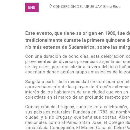
CONCEPCIÓN DEL URUGUAY, Entre Ríos
ENE
Este evento, que tiene su origen en 1980, fue d
tradicionalmente durante la primera quincena de
río más extensa de Sudamérica, sobre las márg
Con una duración de ocho días, esta celebración c
provenientes de diversas provincias argentinas, que
de deportes, para socializar a la vera del río o bañ
escenario donde actúan grupos musicales de la zon
Surgida a partir de la necesidad de continuar con el
aprovechamiento de las playas de río más extensas d
interés de los habitantes de una ciudad que ven en s
colectivas en el marco de un profundo respeto por 
Concepción del Uruguay, cuna de esta celebración, 
sus paisajes naturales. Fundada en 1783, su nombre
ciudad, y al río Uruguay, que baña sus costas. Alb
nacionales como El Palacio San José, El Colegio Sup
Inmaculada Concepción, El Museo Casa de Delio Pani